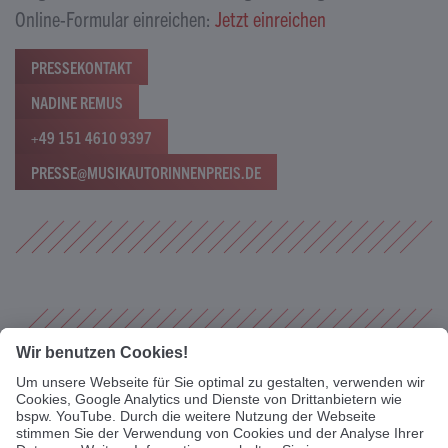
Online-Formular einreichen:
Jetzt einreichen
PRESSEKONTAKT
NADINE REMUS
+49 151 4610 9397
PRESSE@MUSIKAUTORINNENPREIS.DE