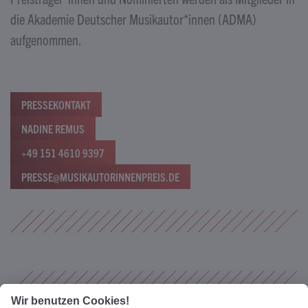
die Akademie Deutscher Musikautor*innen (ADMA)
aufgenommen.
PRESSEKONTAKT
NADINE REMUS
+49 151 4610 9397
PRESSE@MUSIKAUTORINNENPREIS.DE