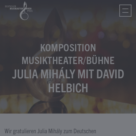
tagram
ebook
Tube
Tok
KOMPOSITION
MUSIKTHEATER/BÜHNE
JULIA MIHÁLY MIT DAVID
HELBICH
Wir gratulieren Julia Mihály zum Deutschen