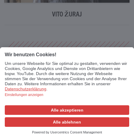
VITO ŽURAJ
IMPRESSUM
DATENSCHUTZ
Instagram
Facebook
YouTube
TikTok
© 2026 DEUTSCHER MUSIKAUTOR*INNENPREIS.